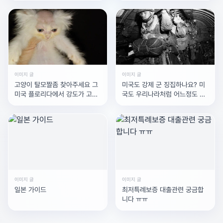
17.7만에 네짝 70.7만브레이크
패드도
이미지 글
이미지 글
고양이 탈모짤좀 찾아주세요 그
미국도 강제 군 징집하나요? 미
미국 플로리다에서 강도가 고양
국도 우리나라처럼 어느정도 나
이 머리만 밀고 갔다는 그 탈모
이되면군 강제 징집되나요?징집
된다면 군생활 기간 어느정도 될
까요
이미지 글
이미지 글
일본 가이드
최저특례보증 대출관련 궁금합
니다 ㅠㅠ