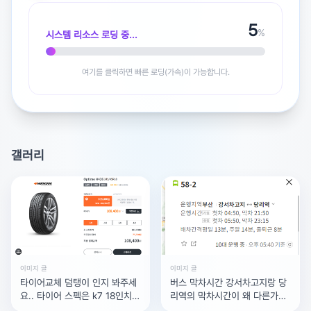
5
%
시스템 리소스 로딩 중...
광고 [X]를 누르면 내용이 해제됩니다
여기를 클릭하면 빠른 로딩(가속)이 가능합니다.
갤러리
이미지 글
이미지 글
타이어교체 덤탱이 인지 봐주세
버스 막차시간 강서차고지랑 당
요.. 타이어 스펙은 k7 18인치옵
리역의 막차시간이 왜 다른가요
티모 245/45/18 H426 한짝당
차이가 뭔가요